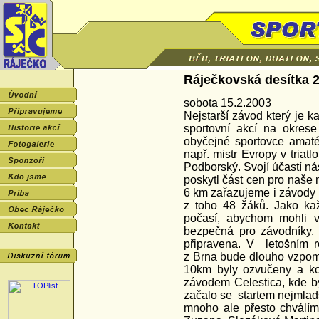
Ráječkovská desítka 
sobota 15.2.2003
Nejstarší závod který je 
sportovní akcí na okres
obyčejné sportovce amatér
např. mistr Evropy v triat
Podborský. Svojí účastí nás
poskytl část cen pro naše
6 km zařazujeme i závody 
z toho 48 žáků. Jako ka
počasí, abychom mohli v 
bezpečná pro závodníky. 
připravena. V letošním 
z Brna bude dlouho vzpom
10km byly ozvučeny a ko
závodem Celestica, kde byl
začalo se
startem nejmlad
mnoho ale přesto chválí