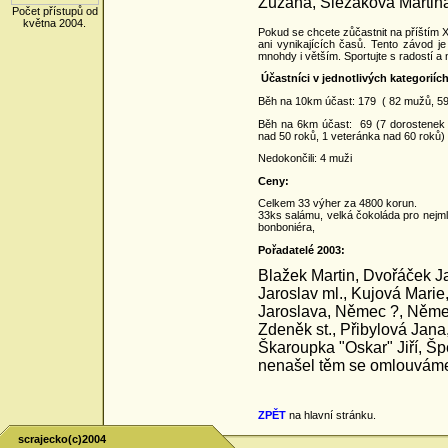
Zuzana, Slezáková Martina,
Počet přístupů od
května 2004.
Pokud se chcete zůčastnit na příštím X
ani vynikajících časů. Tento závod j
mnohdy i větším. Sportujte s radostí a
Účastníci v jednotlivých kategoriích
Běh na 10km účast: 179
( 82 mužů, 59
Běh na 6km účast:
69 (7 dorostenek 
nad 50 roků, 1 veteránka nad 60 roků)
Nedokončili: 4 muži
Ceny:
Celkem 33 výher za 4800 korun.
33ks salámu, velká čokoláda pro nejmla
bonboniéra,
Pořadatelé 2003:
Blažek Martin, Dvořáček J
Jaroslav ml., Kujová Marie
Jaroslava, Němec ?, Němec
Zdeněk st., Přibylová Jana
Škaroupka "Oskar" Jiří, Šp
nenašel těm se omlouváme
ZPĚT
na hlavní stránku.
scrajecko(c)2004