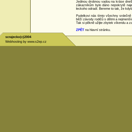
Jedinou drobnou vadou na kráse dnešní
zákazníkům bylo dáno nepokrytě najev
leckoho odradí. Bereme to tak, že kdyb
Pudelkovi nás tímto všechny srdečně
běží závody rodičů s dětmi a nejmenší
Tak si pěkně užijte zbytek víkendu a z
ZPĚT
na hlavní stránku.
scrajecko(c)2004
Webhosting by
www.s2ep.cz