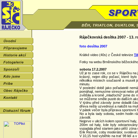
Ráječkovská desítka 2007 - 13. r
foto desítka 2007
Krátké video (40s) z České televize
T
Fotky na webu Brněnského běžeckého
sobota 17.2.2007
Už je to zase rok, co se v Ráječku na 
krásný, nejen díky počasí, které bylo 
několika místech současně a museli j
minutu.
V poslední době jako pořadatelé nemá
pomáhají, nemusíme stresovat nebo při
zvětšila a kromě „mlaďochů“ jsme do na
se můžeme směle pustit do dalších akc
V týdnu před závody jsme doladili čás
dřeva nešly uzvednout a naložit na mult
V pátek večer byla příprava sportovní 
No a byla tady sobota, sedm hodin rán
závodit.
Nejprve v ulicích kolem sportovní haly,
200m od haly, kde byly odstartovány
vypadala před startem jako pěší zóna 
Erik Řezník, coby moderátor, svolával 
V 10,15 hod vyběhlo na trať 98 lidí a 