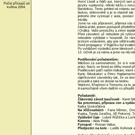
Horní Lhotě a řidiči aut, kterých tam p
Počet přístupů od
jazyky vyplazený, někdo lukšu u nosu, 
května 2004.
Bardotkou. Tento pohled od volantu asi 
láskou, dobrovolně a je to vlastně tak
jednoho dne vystoupí z auta, postaví
iniciály.
Jsme na vás připravení, přijmout vás d
žádná prdel, potom postupně předběhne
i Orálka. Vaše prestyžky a zimní teplá
Před závodem už nebudete pít rybízov
nebudete vykládat v hospodě, že rán
brzkým vstáváním, aby jste stihli kvalit
Dosti propagace. V Ráječku byl kvalitn
Po vyhlášení výsledků jsme bleskově uklid
13. ročník je za náma a jsme na něj nál
Poděkování pořadatelům:
Milošovi za samostatnost, že si k sobě
práci. Navíc se ihned po běhu musel př
Poděkování patří našim holkám, které s
Karlu Stloukalovi a Petru Hajdamacho
ráječkovské závodníky tak, že se dost
prosadit a také se dostat na bednu.
Vejskovi, Křupínovi a Tonnymu za to, ja
A samozřejmě všem dalším co přispěli
Pořadatelé:
Žákovský závod kaučovali
- Karel St
Na prezentaci, příprava cen a vydáv
Katka Vyskočilová.
Na křižovatkách
- Fana Němec, Ondra 
Kupka, Tonda Juračka, Jiří Pokorný, To
Vydávání čaje
- Luboš Růžička a Luck
Kamera
– Alois Polák.
Fotograf
– Roman Valtus.
Předjezdci na kole
– Luděk Kořenek a