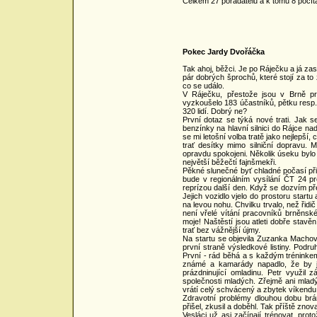
Celkem 27 pořadatelů a k tomu 8 počít
Pokec Jardy Dvořáčka
Tak ahoj, běžci. Je po Ráječku a já z
pár dobrých šprochů, které stojí za to 
co se událo.
V Ráječku, přestože jsou v Brně prá
vyzkoušelo 183 účastníků, pětku resp.
320 lidí. Dobrý ne?
První dotaz se týká nové trati. Jak s
benzínky na hlavní silnici do Rájce na
se mi letošní volba tratě jako nejlepší
trať desítky mimo silniční dopravu. M
opravdu spokojeni. Několik úseku bylo n
největší běžečtí fajnšmekři.
Pěkné slunečné byť chladné počasí přil
bude v regionálním vysílání ČT 24 pr
reprízou další den. Když se dozvím pře
Jejich vozidlo vjelo do prostoru startu
na levou nohu. Chvilku trvalo, než ři
není vřelé vítání pracovníků brněnské
moje! Naštěstí jsou atleti dobře stavěn
trať bez vážnější újmy.
Na startu se objevila Zuzanka Machová
první straně výsledkové listiny. Podr
První - rád běhá a s každým tréninkem 
známé a kamarády napadlo, že by j
prázdninující omladinu. Petr využil 
společnosti mladých. Zřejmě ani mladý
vrátí celý schvácený a zbytek víkend
Zdravotní problémy dlouhou dobu bráni
přišel, zkusil a doběhl. Tak příště znov
Vesláci už asi začínají trénovat, pro