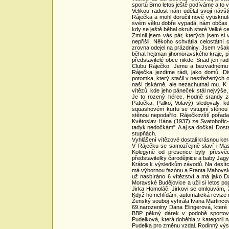
sportů Brno letos ještě podíváme a to
Velikou radost nám udělal svojí návš
Ráječka a mohl doručit nově vytisknu
svém věku dobře vypadá, nám občas 
kdy se ještě běhal okruh staré Velké c
Zmínil jsem vás pár, kterých jsem si 
nepřišli. Někoho schvátila celostátn
zrovna odejel na prázdniny. Jsem však
běhat hejtman jihomoravského kraje, př
představitelé obce nikde. Snad jen ra
Clubu Ráječko. Jemu a bezvadnému t
Ráječka jezdíme rádi, jako domů. Di
potomka, který stačil v nestřežených o
naší tiskárně, ale nezachutnal mu. K 
vítězů, kde jeho páneček stál nejvýš
Je to rozený hérec. Hodně srandy z
Patočka, Palko, Volavý) sledovaly, 
squashovém kurtu se vstupní stěnou z
stěnou nepodařilo. Ráječkovští pořad
Květoslav Hána (1937) ze Svatobořic-
tadyk nedočkám". A aj sa dočkal. Dosta
stupňách.
Vyhlášení vítězové dostali krásnou k
V Ráječku se samozřejmě slaví i Ma
Kolegyně od presence byly přesvědč
představitelky čarodějnice a baby Jag
Krátce k výsledkům závodů. Na desítc
má výbornou fazónu a Franta Mahovský,
už nasbíráno 6 vítězství a má jako 
Moravské Budějovice a užil si letos pop
Jirka Homoláč. Jirkovi se omlouvám, 
Když ho nehlídám, automatická revize
Ženský souboj vyhrála Ivana Martinco
69.narozeniny Dana Elingerová, které
BBP pěkný dárek v podobě sportovní
Pudelková, která doběhla v kategorii n
Pudelka pro změnu vzdal. Rodinný výs