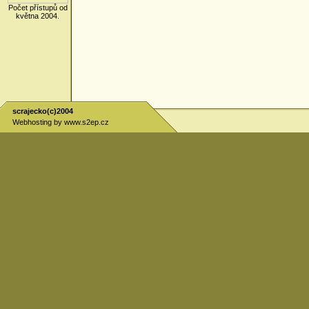
Počet přístupů od
května 2004.
scrajecko(c)2004
Webhosting by
www.s2ep.cz