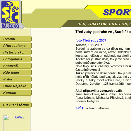
Třetí zuby, podruhé ve „Staré ško
foto Třetí zuby 2007
sobota, 19.5.2007
Bordel na zábavě se dá dělat různým
hodit šutrem do okna, rozbít sklénku o
kecama, hulákat při odchodu na akci i z
Těchto lidí je stále dost, tak jsme si t
sebe můžeme očekávat.
No a taky se zúčastnily, vesměs starší
částečně vyrostli.
Takže jetli někdo dělal bordel, tak jen 
měla přijít někdy podívat, jak vlastně
Pecky a fláky třicet roků staré, z nich
Doufáme, že všem 128 kamarádům se líb
Akci připravili a zorganizovali:
Jana Růžičková, Aleš Přibyl, Jiří Vys
Fana Němec, Michaela Přibylová, Luci
Zdeněk Přibyl ml.
ZPĚT
na hlavní stránku.