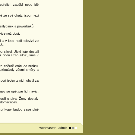
přející, zapšklí nebo lidé
stě ze své chaty, jsou mezi
slityčinek a powerbaků.
více než dost.
a v lese hodil televizi ze
lo.
ilnici. Jistě jste dostali
 obou stran silnic, jsme v
 sběrně vrátil do hliníku,
rozkutálely všemi směry a
spoň jeden z nich chytil za
nalo se opět pár lidí navíc,
sili u piva. Ženy dostaly
 domácnosti.
e příkopy budou zase plné
webmaster
|
admin