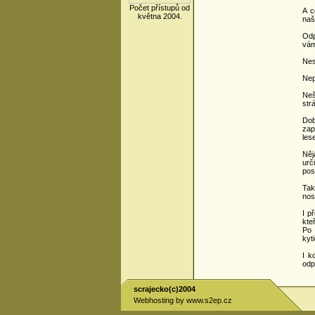
Počet přístupů od
A c
května 2004.
naš
Odp
vám
Nes
Nep
Neš
str
Dob
zap
les
Něj
urč
pos
Tak
nos
I p
kte
Po 
kyt
I k
odp
scrajecko(c)2004
Webhosting by
www.s2ep.cz