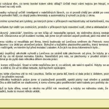
o vzkázat těm, co tento bordel kolem silnic dělají? Určitě mezi vámi nejsou jen hloupí, ne
tvaní na celý svět.
adky vyhazují určitě i inteligenti v naleštěných fárech, co si prostě chtějí jen uklidit po ce
i pohodlní řidiči, co dopíjí petku limonády a automaticky ji vyhodí za jízdy z okna.
míme vynechat ani cyklisty, po kterých jsme v příkopech nacházeli tuby od karbošneků, mu
ořádek byl vidět i po zednících, protože v příkopech bylo stavební sutě, cihel a obkladaček 
ikovný „televizák“, kterému se ten křáp už nepodařilo opravit, do sběrného dvora nedojel 
áně. Obrazovka se při kutálení rozbila, tak jsme se při sbírání aspoň podívali, jaké má silné sk
rou vizitku si neudělala ani firma, která budovala od Lenčova směrem do Petrovic novou s
laceno i za úklid po ukončení práce. Bohužel u každého plastového patníku, který lemoval z
e našli igelit, ve kterém byl před instalací zabalen. A že jich na dvou kilometrech bylo…
aký úspěšný alkoholik vyhodil u Lenčova ze stráně tolik plechovek od píva, že kdyby je ve
itě by za ně dostal nemalou částku. Naneštěstí pro nás, se plechovky v prudké stráni 
bírat je do pytlů dalo několika dětem docela práci.
 konec ztěžování. Snad si tohle nepřečtou jen ti, co uklízeli, ale také ti opační. Kdyby se a
 a slíbil si, že už to dělat nebude, byli bychom spokojeni.
řes tohle všechno zlé to má i pozitiva. Sešla se parta lidí, která si dala práci s úklidem, poz
ří se předtím neznali.
několika hodinách práce jsme si zaslouženě poseděli, opekli párky nad ohněm a poklábo
ičku a děti balíček se sladkostmi, k tomu všemu jako poděkování také kabelu pro potřeby do
dyž to byla dřina, snad to nikoho na příští rok neodradí, a kdyby se náhodou stalo, ž
adků, bude to muset někdo uklidit.