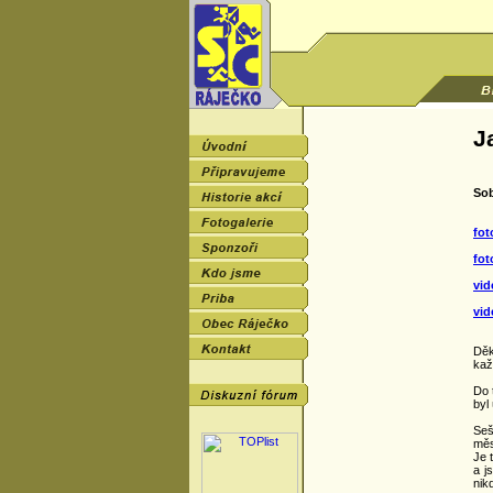
J
Sob
fot
fot
vid
vid
Děk
kaž
Do 
byl
Seš
měs
Je 
a j
nik