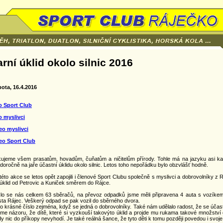
arní úklid okolo silnic 2016
ota, 16.4.2016
o Sport Club
o myslivci
eo myslivci
eo Sport Club
ujeme všem prasatům, hovadům, čuňatům a ničitelům přírody. Tohle má na jazyku asi ka
doročně na jaře účastní úklidu okolo silnic. Letos toho nepořádku bylo obzvlášť hodně.
této akce se letos opět zapojili i členové Sport Clubu společně s myslivci a dobrovolníky z
 úklid od Petrovic a Kuniček směrem do Rájce.
lo se nás celkem 63 sběračů, na převoz odpadků jsme měli připravena 4 auta s vozíkem
ta Rájec. Veškerý odpad se pak vozil do sběrného dvora.
to krásné číslo zejména, když se jedná o dobrovolníky. Také nám udělalo radost, že se účast
sme názoru, že dítě, které si vyzkouší takovýto úklid a projde mu rukama takové množstv
dy nic do příkopy nevyhodí. Je také reálná šance, že tyto děti k tomu později povedou i svoje 