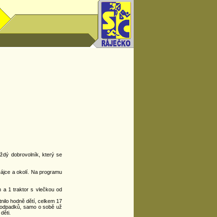
ždý dobrovolník, který se
 Rájce a okolí. Na programu
 a 1 traktor s vlečkou od
nilo hodně dětí, celkem 17
í odpadků, samo o sobě už
děti.