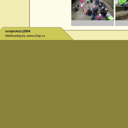
scrajecko(c)2004
Webhosting by
www.s2ep.cz