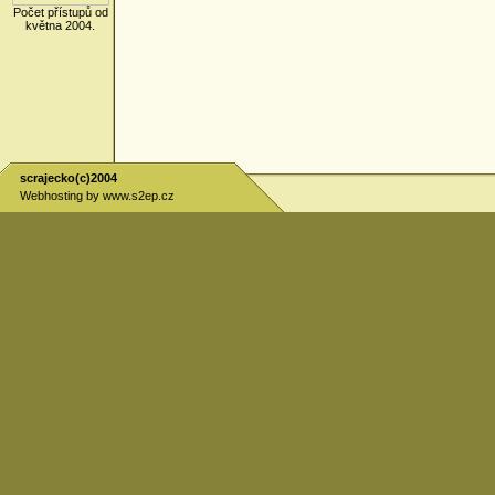
Počet přístupů od
května 2004.
scrajecko(c)2004
Webhosting by
www.s2ep.cz