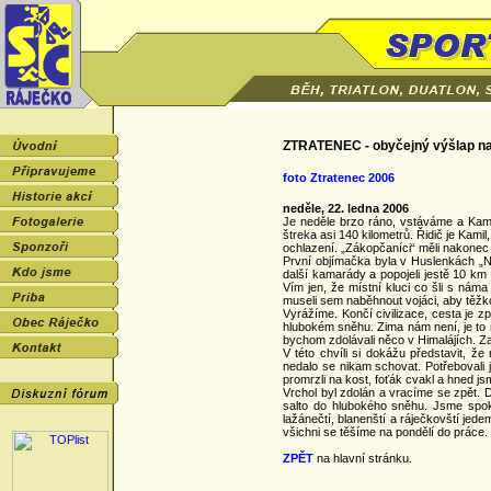
ZTRATENEC - obyčejný výšlap n
foto Ztratenec 2006
neděle, 22. ledna 2006
Je neděle brzo ráno, vstáváme a Kami
štreka asi 140 kilometrů. Řidič je Kam
ochlazení. „Zákopčaníci“ měli nakonec
První objímačka byla v Huslenkách „Na
další kamarády a popojeli jestě 10 km a
Vím jen, že místní kluci co šli s náma
museli sem naběhnout vojáci, aby těžko
Vyrážíme. Končí civilizace, cesta je z
hlubokém sněhu. Zima nám není, je to
bychom zdolávali něco v Himalájích. Za
V této chvíli si dokážu představit, 
nedalo se nikam schovat. Potřebovali j
promrzli na kost, foťák cvakl a hned js
Vrchol byl zdolán a vracíme se zpět. D
salto do hlubokého sněhu. Jsme spok
lažánečtí, blanenští a ráječkovští je
všichni se těšíme na pondělí do práce.
ZPĚT
na hlavní stránku.