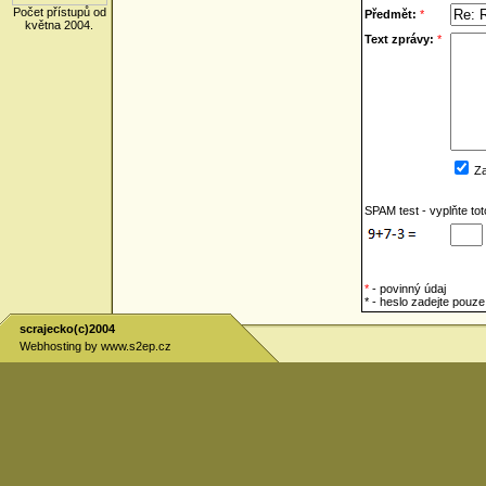
Počet přístupů od
Předmět:
*
května 2004.
Text zprávy:
*
Za
SPAM test - vyplňte to
*
- povinný údaj
* - heslo zadejte pou
scrajecko(c)2004
Webhosting by
www.s2ep.cz