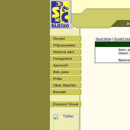
Nové téma
|
Úvodní str
vo nic
Autor: p
Datum: 2
Bjukenene