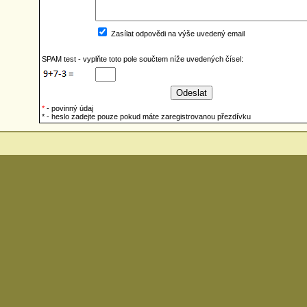
Zasílat odpovědi na výše uvedený email
SPAM test - vyplňte toto pole součtem níže uvedených čísel:
*
- povinný údaj
* - heslo zadejte pouze pokud máte zaregistrovanou přezdívku