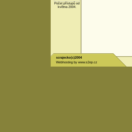
Počet přístupů od
května 2004.
scrajecko(c)2004
Webhosting by
www.s2ep.cz