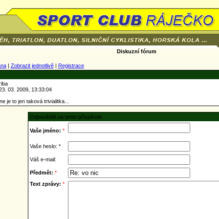
Diskuzní fórum
ana
|
Zobrazit jednotlivě
|
Registrace
riba
3. 03. 2009, 13:33:04
 je to jen taková trivialitka...
Odpovědět na tento příspěvek
Vaše jméno:
*
Vaše heslo: *
Váš e-mail:
Předmět:
*
Text zprávy:
*