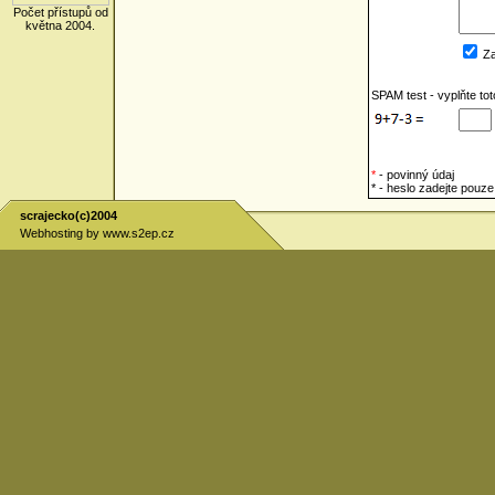
Počet přístupů od
května 2004.
Za
SPAM test - vyplňte to
*
- povinný údaj
* - heslo zadejte pou
scrajecko(c)2004
Webhosting by
www.s2ep.cz