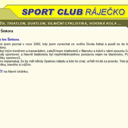
 Šinkora
o Ivo Šinkora
še jsem poznal v roce 1992, kdy jsem vynechal ze svého života fotbal a pustil se do bě
tlonu.
 byl mým trenérem a kamarádem, založil team triatlonistů v Blansku a trávil s námi spoustu č
alý sportovec a hlavně biatlonista byl nepřehlédnutelnou postavou nejen na blanensku. P
ítky sportovců .
ro nepamatuji, že by měl někdy špatnou náladu a kdo ho znal, určitě mi dá za pravdu. Toto 
věka, kterého si vážím.
ĚT
na hlavní stránku.