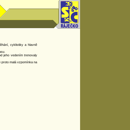
hání, cyklistiky a hlavně
asu.
od jeho vedením trenovaly
je proto malá vzpomínka na