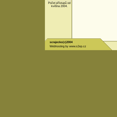
Počet přístupů od
května 2004.
scrajecko(c)2004
Webhosting by
www.s2ep.cz