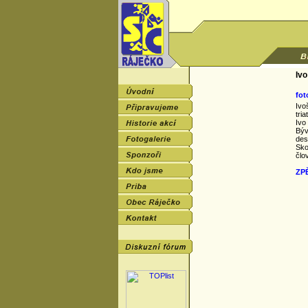
Ivo
fot
Ivo
tria
Ivo
Býv
des
Sko
člo
ZP