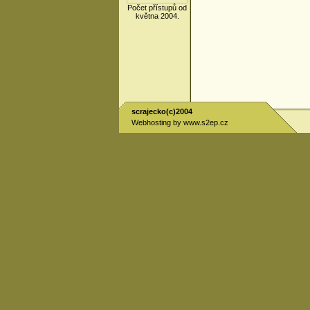
Počet přístupů od
května 2004.
scrajecko(c)2004
Webhosting by
www.s2ep.cz