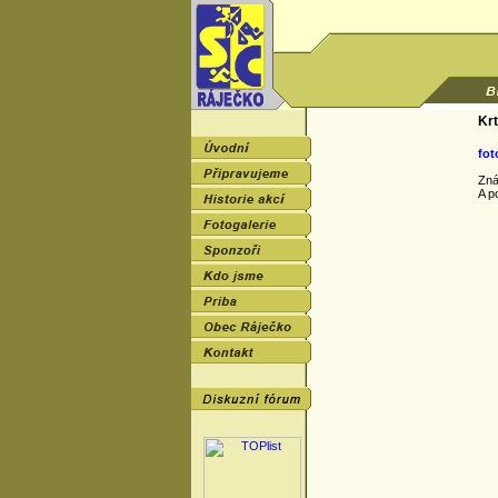
Krt
fot
Zná
A p