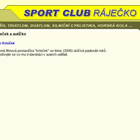
eček a autíčko
o Krteček
má filmová postavička "krteček" se letos (2006) dožívá padesáti roků.
odívejte se co mu ti darebáci v autech udělali.